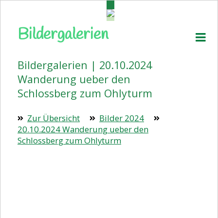
Bildergalerien
Startseite
Aktuelles
Bildergalerien | 20.10.2024
Pressemitteilungen
Wanderung ueber den
Volkstanz
Schlossberg zum Ohlyturm
Wanderplan
Zur Übersicht
Bilder 2024
Veranstaltungen
20.10.2024 Wanderung ueber den
Schlossberg zum Ohlyturm
Bildergalerien
Vorstand
Kontakt
Beitrittserklärung