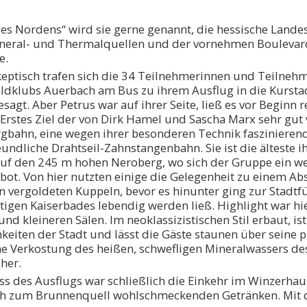
des Nordens“ wird sie gerne genannt, die hessische Land
ineral- und Thermalquellen und der vornehmen Boulevards
e.
eptisch trafen sich die 34 Teilnehmerinnen und Teilnehm
dklubs Auerbach am Bus zu ihrem Ausflug in die Kurstad
sagt. Aber Petrus war auf ihrer Seite, ließ es vor Beginn
 Erstes Ziel der von Dirk Hamel und Sascha Marx sehr gu
gbahn, eine wegen ihrer besonderen Technik faszinierend
undliche Drahtseil-Zahnstangenbahn. Sie ist die älteste ih
auf den 245 m hohen Neroberg, wo sich der Gruppe ein we
ot. Von hier nutzten einige die Gelegenheit zu einem Abs
n vergoldeten Kuppeln, bevor es hinunter ging zur Stadtf
stigen Kaiserbades lebendig werden ließ. Highlight war h
nd kleineren Sälen. Im neoklassizistischen Stil erbaut, ist
hkeiten der Stadt und lässt die Gäste staunen über seine 
ne Verkostung des heißen, schwefligen Mineralwassers 
her.
ss des Ausflugs war schließlich die Einkehr im Winzerha
ch zum Brunnenquell wohlschmeckenden Getränken. Mit d