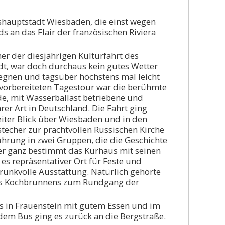
eshauptstadt Wiesbaden, die einst wegen
 an das Flair der französischen Riviera
er der diesjährigen Kulturfahrt des
t, war doch durchaus kein gutes Wetter
 regnen und tagsüber höchstens mal leicht
t vorbereiteten Tagestour war die berühmte
e, mit Wasserballast betriebene und
rer Art in Deutschland. Die Fahrt ging
iter Blick über Wiesbaden und in den
techer zur prachtvollen Russischen Kirche
ührung in zwei Gruppen, die die Geschichte
ier ganz bestimmt das Kurhaus mit seinen
 es repräsentativer Ort für Feste und
prunkvolle Ausstattung. Natürlich gehörte
des Kochbrunnens zum Rundgang der
us in Frauenstein mit gutem Essen und im
em Bus ging es zurück an die Bergstraße.