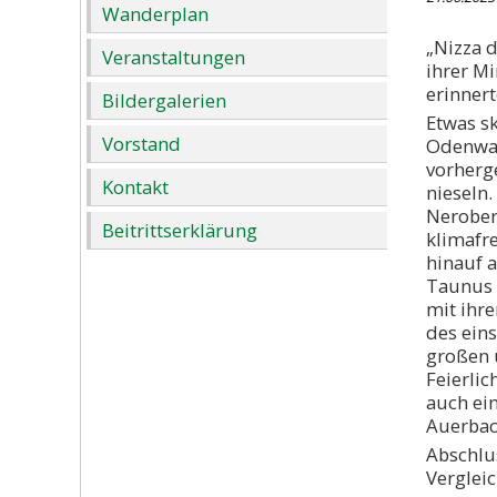
Wanderplan
„Nizza 
Veranstaltungen
ihrer M
erinnert
Bildergalerien
Etwas sk
Vorstand
Odenwal
vorherge
Kontakt
nieseln.
Nerober
Beitrittserklärung
klimafre
hinauf 
Taunus b
mit ihre
des ein
großen u
Feierlic
auch ei
Auerbac
Abschlu
Verglei