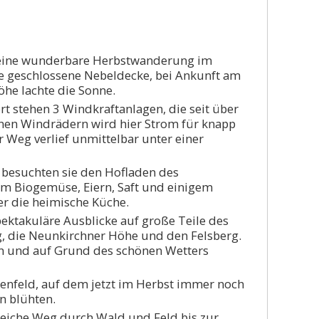
 eine wunderbare Herbstwanderung im
e geschlossene Nebeldecke, bei Ankunft am
he lachte die Sonne.
t stehen 3 Windkraftanlagen, die seit über
enen Windrädern wird hier Strom für knapp
 Weg verlief unmittelbar unter einer
 besuchten sie den Hofladen des
em Biogemüse, Eiern, Saft und einigem
r die heimische Küche.
pektakuläre Ausblicke auf große Teile des
, die Neunkirchner Höhe und den Felsberg.
en und auf Grund des schönen Wetters
menfeld, auf dem jetzt im Herbst immer noch
n blühten.
reiche Weg durch Wald und Feld bis zur