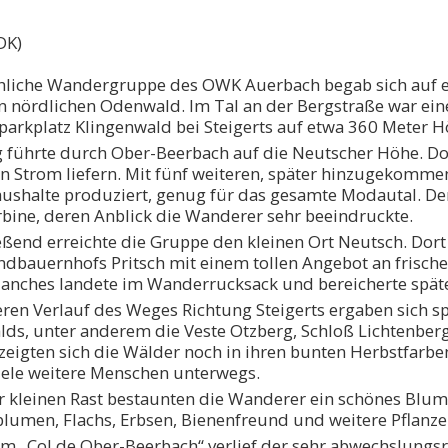
DK)
öhliche Wandergruppe des OWK Auerbach begab sich auf
n nördlichen Odenwald. Im Tal an der Bergstraße war ein
arkplatz Klingenwald bei Steigerts auf etwa 360 Meter Hö
 führte durch Ober-Beerbach auf die Neutscher Höhe. Dor
en Strom liefern. Mit fünf weiteren, später hinzugekomm
ushalte produziert, genug für das gesamte Modautal. Der
bine, deren Anblick die Wanderer sehr beeindruckte.
eßend erreichte die Gruppe den kleinen Ort Neutsch. Dort
ndbauernhofs Pritsch mit einem tollen Angebot an frisch
anches landete im Wanderrucksack und bereicherte späte
ren Verlauf des Weges Richtung Steigerts ergaben sich s
ds, unter anderem die Veste Otzberg, Schloß Lichtenberg
 zeigten sich die Wälder noch in ihren bunten Herbstfarb
iele weitere Menschen unterwegs.
er kleinen Rast bestaunten die Wanderer ein schönes Blu
lumen, Flachs, Erbsen, Bienenfreund und weitere Pflanze
am „Col de Ober-Beerbach“ verlief der sehr abwechslungs