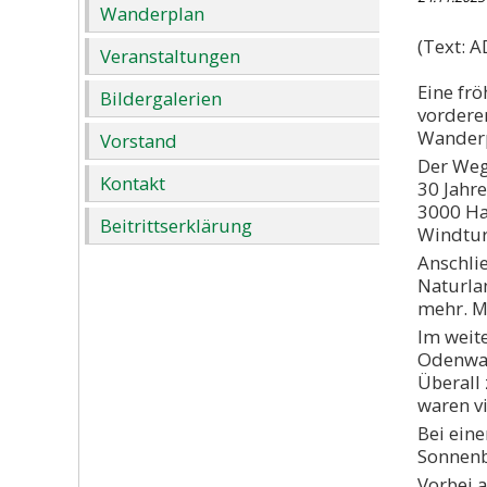
Wanderplan
(Text: A
Veranstaltungen
Eine fr
Bildergalerien
vordere
Wanderp
Vorstand
Der Weg
Kontakt
30 Jahr
3000 Ha
Beitrittserklärung
Windtur
Anschli
Naturla
mehr. M
Im weite
Odenwal
Überall
waren v
Bei ein
Sonnenb
Vorbei 