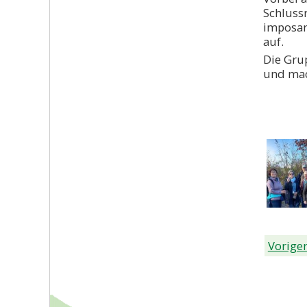
Schlussr
imposan
auf.
Die Gru
und mac
Voriger