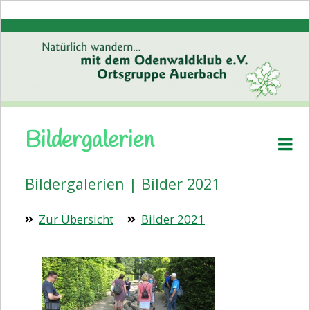
Bildergalerien
Startseite
Aktuelles
Bildergalerien | Bilder 2021
Pressemitteilungen
Zur Übersicht
Bilder 2021
Volkstanz
Wanderplan
Veranstaltungen
Bildergalerien