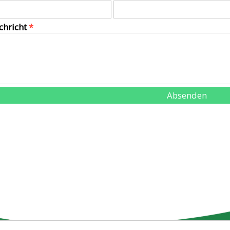
chricht
*
Absenden