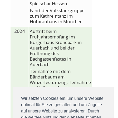
Spielschar Hessen.
Fahrt der Volkstanzgruppe
zum Kathreintanz im
Hofbräuhaus in München.
2024
Auftritt beim
Frühjahrsempfang im
Bürgerhaus Kronepark in
Auerbach und bei der
Eröffnung des
Bachgassenfestes in
Auerbach.
Teilnahme mit dem
Bänderbaum am
Winzerfestumzug. Teilnahme
am Volkstanzfest der
Spielschar Hessen.
Wir setzten Cookies ein, um unsere Website
Fahrt der Volkstanzgruppe
optimal für Sie zu gestalten und um Zugriffe
zum Fränkischen Tanzabend
nach Gollhofen. Dort wurden
auf unsere Website zu analysieren. Durch
auch zwei Tänze von der
die weitere Nutzung der Webseite stimmen